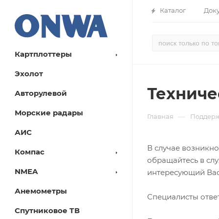
Каталог
Док
Картплоттеры
Эхолот
Техниче
Авторулевой
Морские радары
—
Главная
Поддер
АИС
В случае возникно
Компас
обращайтесь в слу
NMEA
интересующий Вас 
Анемометры
Специалисты отве
Спутниковое ТВ