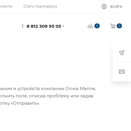
нтакты
Стать партнером
ВОЙТИ
8 812 309 95 05
0
0
вания и устройств компании Onwa Marine,
лнить поле, описав проблему или задав
опку «Отправить».