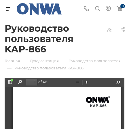
0
Руководство
пользователя
KAP-866
—
—
Главная
Документация
Руководства пользователя
—
Руководство пользователя KAP-866
of 46
Toggle
Find
Zoom
Zoom
Tools
Sidebar
Out
In