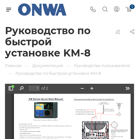
0
Руководство по
быстрой
установке KM-8
—
—
Главная
Документация
Руководства пользователя
—
Руководство по быстрой установке KM-8
of 2
Toggle
Find
Zoom
Zoom
Tools
Sidebar
Out
In