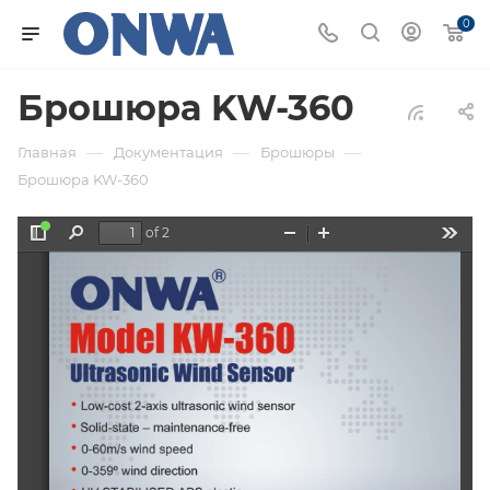
0
Брошюра KW-360
—
—
—
Главная
Документация
Брошюры
Брошюра KW-360
of 2
Toggle
Find
Zoom
Zoom
Tools
Sidebar
Out
In