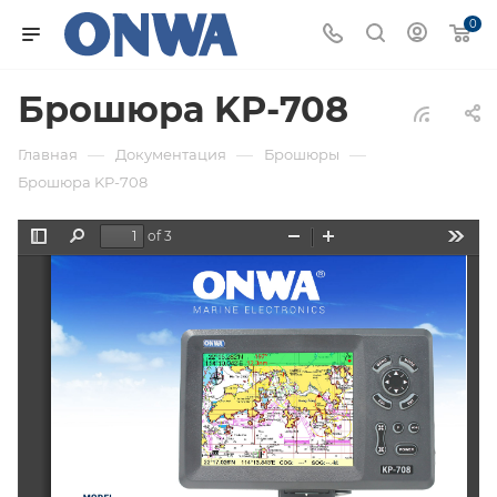
0
Брошюра KP-708
—
—
—
Главная
Документация
Брошюры
Брошюра KP-708
of 3
Toggle
Find
Zoom
Zoom
Tools
Sidebar
Out
In