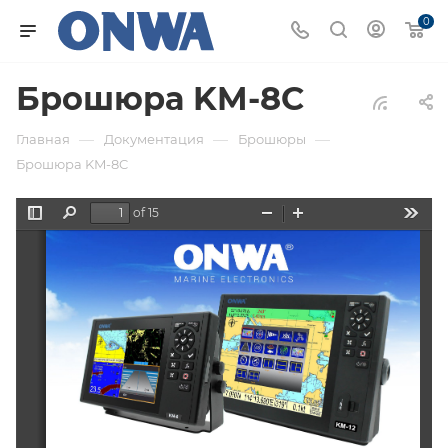
0
Брошюра KM-8C
—
—
—
Главная
Документация
Брошюры
Брошюра KM-8C
of 15
Toggle
Find
Zoom
Zoom
Tools
Sidebar
Out
In