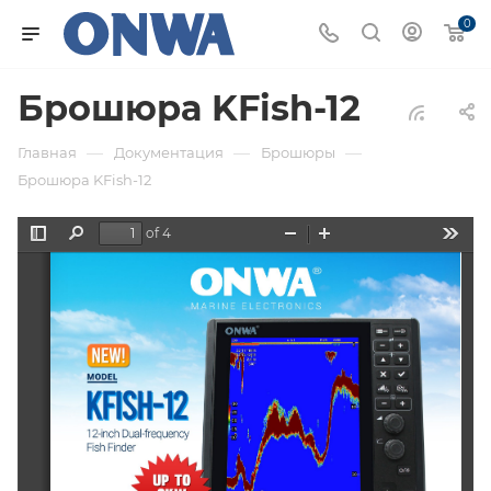
0
Брошюра KFish-12
—
—
—
Главная
Документация
Брошюры
Брошюра KFish-12
of 4
Toggle
Find
Zoom
Zoom
Tools
Sidebar
Out
In